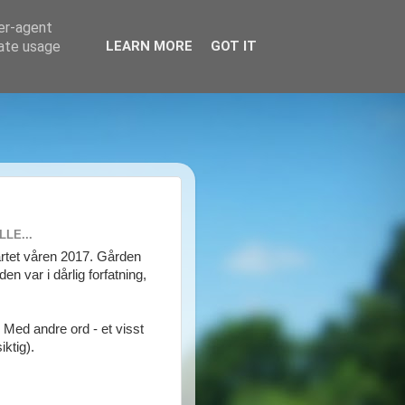
ser-agent
rate usage
LEARN MORE
GOT IT
LE...
tartet våren 2017. Gården
en var i dårlig forfatning,
. Med andre ord - et visst
iktig).