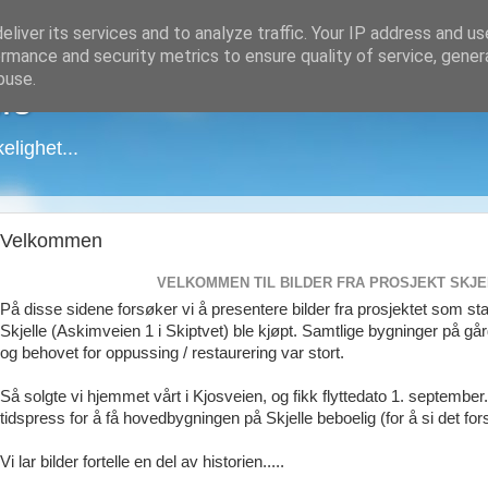
liver its services and to analyze traffic. Your IP address and u
rmance and security metrics to ensure quality of service, gene
buse.
le
elighet...
Velkommen
VELKOMMEN TIL BILDER FRA PROSJEKT SKJEL
På disse sidene forsøker vi å presentere bilder fra prosjektet som s
Skjelle (Askimveien 1 i Skiptvet) ble kjøpt. Samtlige bygninger på gård
og behovet for oppussing / restaurering var stort.
Så solgte vi hjemmet vårt i Kjosveien, og fikk flyttedato 1. september
tidspress for å få hovedbygningen på Skjelle beboelig (for å si det fors
Vi lar bilder fortelle en del av historien.....