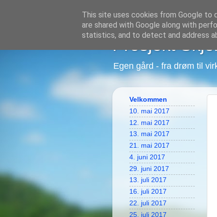
This site uses cookies from Google to de
are shared with Google along with perfo
statistics, and to detect and address a
Prosjekt Skjel
Egen gård - fra drøm til virk
Velkommen
10. mai 2017
12. mai 2017
13. mai 2017
21. mai 2017
4. juni 2017
29. juni 2017
13. juli 2017
16. juli 2017
22. juli 2017
25. juli 2017